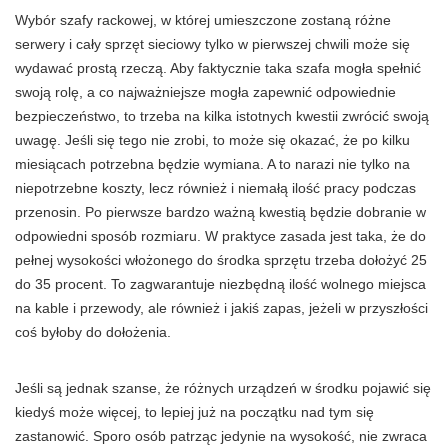
Wybór szafy rackowej, w której umieszczone zostaną różne
serwery i cały sprzęt sieciowy tylko w pierwszej chwili może się
wydawać prostą rzeczą. Aby faktycznie taka szafa mogła spełnić
swoją rolę, a co najważniejsze mogła zapewnić odpowiednie
bezpieczeństwo, to trzeba na kilka istotnych kwestii zwrócić swoją
uwagę. Jeśli się tego nie zrobi, to może się okazać, że po kilku
miesiącach potrzebna będzie wymiana. A to narazi nie tylko na
niepotrzebne koszty, lecz również i niemałą ilość pracy podczas
przenosin. Po pierwsze bardzo ważną kwestią będzie dobranie w
odpowiedni sposób rozmiaru. W praktyce zasada jest taka, że do
pełnej wysokości włożonego do środka sprzętu trzeba dołożyć 25
do 35 procent. To zagwarantuje niezbędną ilość wolnego miejsca
na kable i przewody, ale również i jakiś zapas, jeżeli w przyszłości
coś byłoby do dołożenia.
Jeśli są jednak szanse, że różnych urządzeń w środku pojawić się
kiedyś może więcej, to lepiej już na początku nad tym się
zastanowić. Sporo osób patrząc jedynie na wysokość, nie zwraca