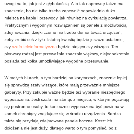
uwagi na to, jak jest z głębokością. A to tak naprawdę także ma
znaczenie, bo nie tylko trzeba zapewnić odpowiednio dużo
miejsca na kable i przewody, jak również na cyrkulację powietrza.
Praktycznym i wygodnym rozwiązaniem są panele z możliwością
zdejmowania, dzięki czemu nie trzeba demontować urządzeń,
żeby zrobić coś z tyłu. Istotną kwestią będzie jeszcze ustalenie,
czy
szafa teleinformatyczna
będzie stojąca czy wisząca. Ten
pierwszy rodzaj jest przeważnie znacznie większy, niejednokrotnie
posiada też kółka umożliwiające wygodne przesuwanie.
W małych biurach, a tym bardziej na korytarzach, znacznie lepiej
się sprawdzą szafy wiszące, które mają przeważnie mniejsze
gabaryty. Przy zakupie ważne będzie też wybranie niezbędnego
wyposażenia. Jeśli szafa ma stanąć z miejscu, w którym pojawiają
się postronne osoby, to koniecznie wyposażona być powinna w
zamek chroniący znajdujące się w środku urządzenia. Bardzo
także się przydają zdejmowane panele boczne. Koszt ich
dołożenia nie jest duży, dlatego warto o tym pomyśleć, bo z