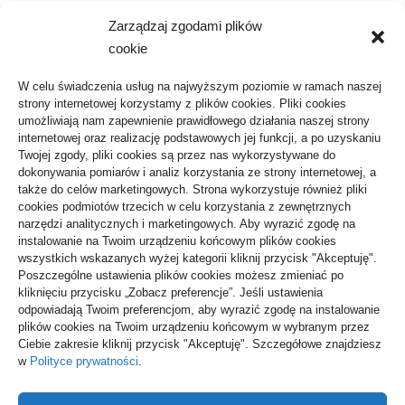
Zarządzaj zgodami plików
Kategorie
cookie
Aktywność, Sport
36
W celu świadczenia usług na najwyższym poziomie w ramach naszej
strony internetowej korzystamy z plików cookies. Pliki cookies
ARTYKUŁ SPONSOROWANY
103
umożliwiają nam zapewnienie prawidłowego działania naszej strony
internetowej oraz realizację podstawowych jej funkcji, a po uzyskaniu
Biznes, Finanse
61
Twojej zgody, pliki cookies są przez nas wykorzystywane do
dokonywania pomiarów i analiz korzystania ze strony internetowej, a
Budownictwo, Przemysł
64
także do celów marketingowych. Strona wykorzystuje również pliki
cookies podmiotów trzecich w celu korzystania z zewnętrznych
Dom, Ogród
80
narzędzi analitycznych i marketingowych. Aby wyrazić zgodę na
instalowanie na Twoim urządzeniu końcowym plików cookies
Edukacja, Rozrywka
35
wszystkich wskazanych wyżej kategorii kliknij przycisk "Akceptuję".
Poszczególne ustawienia plików cookies możesz zmieniać po
Inne
64
kliknięciu przycisku „Zobacz preferencje”. Jeśli ustawienia
odpowiadają Twoim preferencjom, aby wyrazić zgodę na instalowanie
Moda, Uroda
24
plików cookies na Twoim urządzeniu końcowym w wybranym przez
Ciebie zakresie kliknij przycisk "Akceptuję". Szczegółowe znajdziesz
Motoryzacja, Transport
68
w
Polityce prywatności
.
Technologie
22