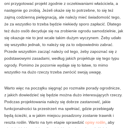
oni przygotować projekt zgodnie z oczekiwaniami właściciela, a
następnie go zrobią. Jeżeli okaże się to potrzebne, to się też
zajmą codzienną pielęgnacją, ale należy mieć świadomość tego,
że za wszystko to trzeba będzie niekiedy sporo zapłacić. Dlatego
też dużo osób decyduje się na zrobienie ogrodu samodzielnie, jak
się okazuje nie to jest wcale takim dużym wyczynem. Żeby udało
się wszystko jednak, to należy się za to odpowiednio zabrać.
Przede wszystkim zacząć należy od tego, żeby zapoznać się z
podstawowymi zasadami, według jakich projektuje się tego typu
ogrody. Pomimo że pozornie wydaje się to łatwe, to mimo
wszystko na dużo rzeczy trzeba zwrócić swoją uwagę.
Warto więc na początku sięgnąć po rozmaite porady ogrodnicze,
z jakich dowiedzieć się będzie można dużo interesujących rzeczy.
Podczas projektowania należy się dobrze zastanowić, jakie
funkcjonalności ta przestrzeń ma spełniać, gdzie przebiegały
będą ścieżki, a w jakim miejscu posadzony zostanie trawnik i
reszta roślin. Warto na tym etapie sprawdzić
opisy roślin
, aby