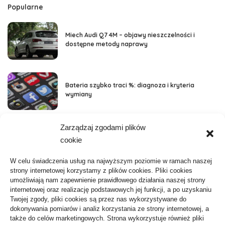
Popularne
Miech Audi Q7 4M – objawy nieszczelności i
dostępne metody naprawy
Bateria szybko traci %: diagnoza i kryteria
wymiany
Zarządzaj zgodami plików
Kategorie
cookie
Aktywność, Sport
36
W celu świadczenia usług na najwyższym poziomie w ramach naszej
strony internetowej korzystamy z plików cookies. Pliki cookies
ARTYKUŁ SPONSOROWANY
103
umożliwiają nam zapewnienie prawidłowego działania naszej strony
internetowej oraz realizację podstawowych jej funkcji, a po uzyskaniu
Biznes, Finanse
61
Twojej zgody, pliki cookies są przez nas wykorzystywane do
dokonywania pomiarów i analiz korzystania ze strony internetowej, a
Budownictwo, Przemysł
64
także do celów marketingowych. Strona wykorzystuje również pliki