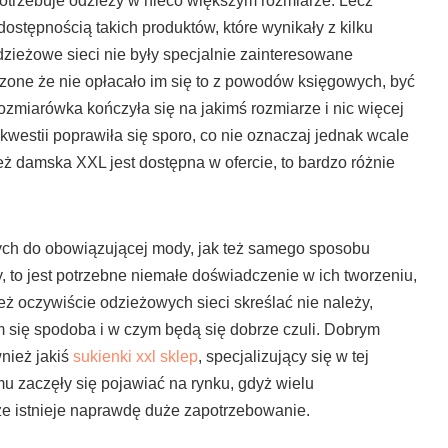
otrzebuje odzieży w nieco większym rozmiarze. Lecz
ostępnością takich produktów, które wynikały z kilku
odzieżowe sieci nie były specjalnie zainteresowane
one że nie opłacało im się to z powodów księgowych, być
rozmiarówka kończyła się na jakimś rozmiarze i nic więcej
j kwestii poprawiła się sporo, co nie oznaczaj jednak wcale
zież damska XXL jest dostępna w ofercie, to bardzo różnie
ych do obowiązującej mody, jak też samego sposobu
y, to jest potrzebne niemałe doświadczenie w ich tworzeniu,
też oczywiście odzieżowych sieci skreślać nie należy,
m się spodoba i w czym będą się dobrze czuli. Dobrym
nież jakiś
sukienki xxl sklep
, specjalizujący się w tej
mu zaczęły się pojawiać na rynku, gdyż wielu
e istnieje naprawdę duże zapotrzebowanie.