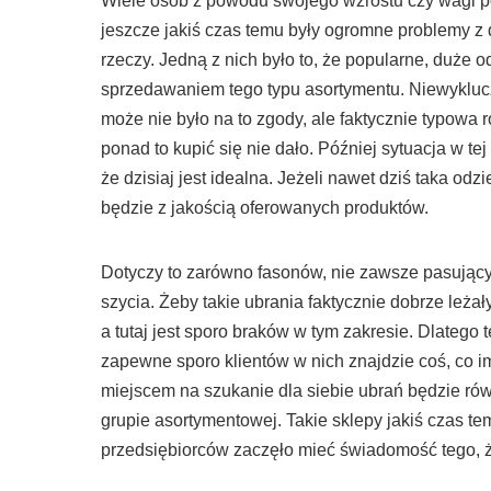
Wiele osób z powodu swojego wzrostu czy wagi p
jeszcze jakiś czas temu były ogromne problemy z d
rzeczy. Jedną z nich było to, że popularne, duże 
sprzedawaniem tego typu asortymentu. Niewyklucz
może nie było na to zgody, ale faktycznie typowa 
ponad to kupić się nie dało. Później sytuacja w te
że dzisiaj jest idealna. Jeżeli nawet dziś taka od
będzie z jakością oferowanych produktów.
Dotyczy to zarówno fasonów, nie zawsze pasując
szycia. Żeby takie ubrania faktycznie dobrze leżał
a tutaj jest sporo braków w tym zakresie. Dlatego 
zapewne sporo klientów w nich znajdzie coś, co i
miejscem na szukanie dla siebie ubrań będzie rów
grupie asortymentowej. Takie sklepy jakiś czas te
przedsiębiorców zaczęło mieć świadomość tego, ż