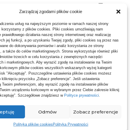
Budownictwo, Przemysł
64
Zarządzaj zgodami plików cookie
bko
Dom, Ogród
80
gnoza i
adczenia usług na najwyższym poziomie w ramach naszej strony
ymiany
Edukacja, Rozrywka
35
j korzystamy z plików cookies. Pliki cookies umożliwiają nam
 prawidłowego działania naszej strony internetowej oraz realizację
Inne
64
h jej funkcji, a po uzyskaniu Twojej zgody, pliki cookies są przez nas
ane do dokonywania pomiarów i analiz korzystania ze strony
Moda, Uroda
24
j, a także do celów marketingowych. Strona wykorzystuje również pliki
miotów trzecich w celu korzystania z zewnętrznych narzędzi
Motoryzacja, Transport
68
ch i marketingowych. Aby wyrazić zgodę na instalowanie na Twoim
 końcowym plików cookies wszystkich wskazanych wyżej kategorii
Technologie
22
ycisk "Akceptuję". Poszczególne ustawienia plików cookies możesz
 kliknięciu przycisku „Zobacz preferencje”. Jeśli ustawienia
Usługi
73
 Twoim preferencjom, aby wyrazić zgodę na instalowanie plików
 Twoim urządzeniu końcowym w wybranym przez Ciebie zakresie kliknij
Zdrowie, Medycyna
123
Akceptuję". Szczegółowe znajdziesz w
Polityce prywatności
.
eptuję
Odmów
Zobacz preferencje
Polityka plików cookies
Polityka Prywatności