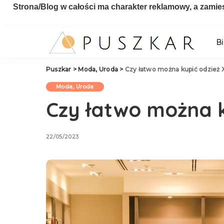
Strona/Blog w całości ma charakter reklamowy, a zamie
B
Puszkar
>
Moda, Uroda
>
Czy łatwo można kupić odzież 
Moda, Uroda
Czy łatwo można k
22/05/2023