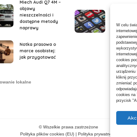
Miech Audi Q7 4M –
objawy
Bateria szy
nieszczelności i
traci %: dia
dostępne metody
W celu świ
kryteria w
naprawy
internetowe
zapewnienie
podstawowyc
Notka prasowa o
wykorzystyw
marce osobistej:
internetowe
jak przygotować
cookies pod
analityczny
urządzeniu
kliknij prz
owanie lokalne
zmieniać po
odpowiadają
cookies na
przycisk "
Akc
© Wszelkie prawa zastrzeżone
Polityka plików cookies (EU)
|
Polityka prywatności