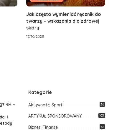
Jak często wymieniać ręcznik do
twarzy – wskazania dla zdrowej
skóry
17/10/2025
Kategorie
Q7 4M –
Aktywność, Sport
36
ARTYKUŁ SPONSOROWANY
103
ci i
etody
Biznes, Finanse
61