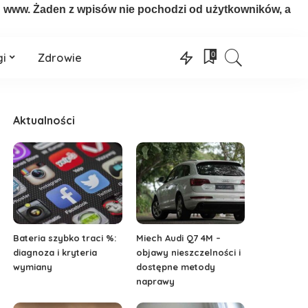
on www. Żaden z wpisów nie pochodzi od użytkowników, a
0
gi
Zdrowie
Aktualności
Bateria szybko traci %:
Miech Audi Q7 4M –
diagnoza i kryteria
objawy nieszczelności i
wymiany
dostępne metody
naprawy