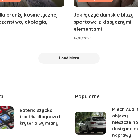
la branży kosmetycznej –
Jak łączyć damskie bluzy
czeństwo, ekologia,
sportowe z klasycznymi
elementami
14/11/2025
Load More
ci
Popularne
Miech Audi 
Bateria szybko
objawy
traci %: diagnoza i
nieszczelnoś
kryteria wymiany
dostępne m
naprawy