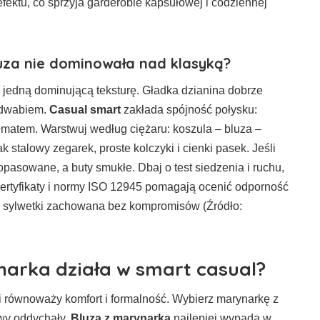
fektu, co sprzyja garderobie kapsułowej i codziennej
luza nie dominowała nad klasyką?
maj jedną dominującą teksturę. Gładka dzianina dobrze
jedwabiem.
Casual smart
zakłada spójność połysku:
matem. Warstwuj według ciężaru: koszula – bluza –
k stalowy zegarek, proste kolczyki i cienki pasek. Jeśli
opasowane, a buty smukłe. Dbaj o test siedzenia i ruchu,
certyfikaty i normy ISO 12945 pomagają ocenić odporność
nia sylwetki zachowana bez kompromisów (Źródło:
narka działa w smart casual?
ki równoważy komfort i formalność. Wybierz marynarkę z
twy oddychały.
Bluza z marynarką
najlepiej wypada w