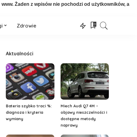
on www. Żaden z wpisów nie pochodzi od użytkowników, a
0
gi
Zdrowie
Aktualności
Bateria szybko traci %:
Miech Audi Q7 4M –
diagnoza i kryteria
objawy nieszczelności i
wymiany
dostępne metody
naprawy