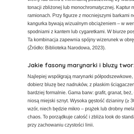
tonacji zbliżonej lub monochromatycznej. Kaptur mo
ramionach. Przy figurze z mocniejszymi barkami 
kangurka bywają wizualnym obciążeniem – w wersji
spodniami z kantem lub cygaretkami. W biurze pos
Ta kombinacja zapewnia spójny wizerunek w obrębi
(Źródło: Biblioteka Narodowa, 2023).
Jakie fasony marynarki i bluzy twor
Najlepiej współgrają marynarki półpodszewkowe, le
dobierz bluzę bez nadruków, z płaskim ściągacze
bardziej formalnie. Gama barw: grafit, granat, beż,
niosą miejski sznyt. Wysoka gęstość dzianiny (≥ 
wzór, niech będzie mikro – prążek lub drobny mel
chaos. To porządkuje całość i zbliża look do sta
przy zachowaniu czystości linii.