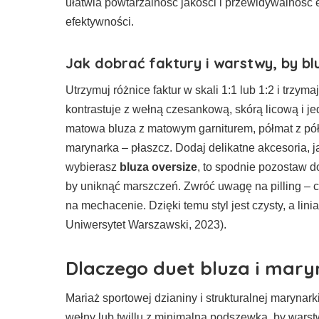
ułatwia powtarzalność jakości i przewidywalność e
efektywności.
Jak dobrać faktury i warstwy, by b
Utrzymuj różnice faktur w skali 1:1 lub 1:2 i trzy
kontrastuje z wełną czesankową, skórą licową i 
matowa bluza z matowym garniturem, półmat z pół
marynarka – płaszcz. Dodaj delikatne akcesoria, ja
wybierasz
bluza oversize
, to spodnie pozostaw d
by uniknąć marszczeń. Zwróć uwagę na pilling – 
na mechacenie. Dzięki temu styl jest czysty, a li
Uniwersytet Warszawski, 2023).
Dlaczego duet bluza i mary
Mariaż sportowej dzianiny i strukturalnej marynar
wełny lub twillu z minimalną podszewką, by wars