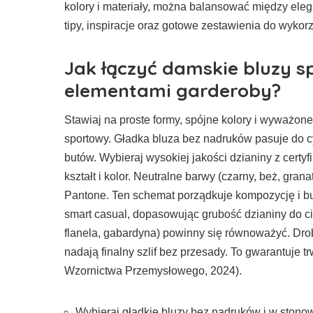
kolory i materiały, można balansować między eleg
tipy, inspiracje oraz gotowe zestawienia do wykorz
Jak łączyć damskie bluzy s
elementami garderoby?
Stawiaj na proste formy, spójne kolory i wyważone
sportowy. Gładka bluza bez nadruków pasuje do c
butów. Wybieraj wysokiej jakości dzianiny z cer
kształt i kolor. Neutralne barwy (czarny, beż, gra
Pantone. Ten schemat porządkuje kompozycję i bu
smart casual, dopasowując grubość dzianiny do cięż
flanela, gabardyna) powinny się równoważyć. Drob
nadają finalny szlif bez przesady. To gwarantuje t
Wzornictwa Przemysłowego, 2024).
Wybieraj gładkie bluzy bez nadruków i w ston