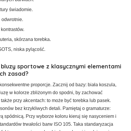
ktury świadomie.
b odwrotnie.
 kontrastów.
uteria, skórzana torebka.
GOTS, niska pylącość.
 bluzy sportowe z klasycznymi elementami
ch zasad?
konsekwentne proporcje. Zacznij od bazy: biała koszula,
luzę w kolorze zbliżonym do spodni, by zachować
także przy akcentach: to może być torebka lub pasek.
fasonów bez krzykliwych detali. Pamiętaj o gramaturze:
ą spódnicą. Przy wyborze koloru kieruj się nasyceniem i
standardów trwałości barw ISO 105. Taka standaryzacja