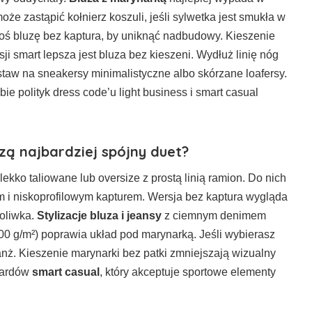
że zastąpić kołnierz koszuli, jeśli sylwetka jest smukła w
noś bluzę bez kaptura, by uniknąć nadbudowy. Kieszenie
 smart lepsza jest bluza bez kieszeni. Wydłuż linię nóg
taw na sneakersy minimalistyczne albo skórzane loafersy.
e polityk dress code’u light business i smart casual
zą najbardziej spójny duet?
kko taliowane lub oversize z prostą linią ramion. Do nich
m i niskoprofilowym kapturem. Wersja bez kaptura wygląda
 oliwka.
Stylizacje bluza i jeansy
z ciemnym denimem
300 g/m²) poprawia układ pod marynarką. Jeśli wybierasz
anż. Kieszenie marynarki bez patki zmniejszają wizualny
ndardów
smart casual
, który akceptuje sportowe elementy