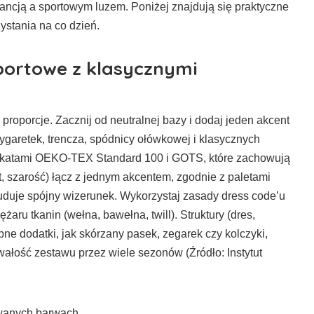
ancją a sportowym luzem. Poniżej znajdują się praktyczne
ystania na co dzień.
portowe z klasycznymi
 proporcje. Zacznij od neutralnej bazy i dodaj jeden akcent
ygaretek, trencza, spódnicy ołówkowej i klasycznych
tyfikatami OEKO-TEX Standard 100 i GOTS, które zachowują
nat, szarość) łącz z jednym akcentem, zgodnie z paletami
duje spójny wizerunek. Wykorzystaj zasady dress code’u
aru tkanin (wełna, bawełna, twill). Struktury (dres,
ne dodatki, jak skórzany pasek, zegarek czy kolczyki,
rwałość zestawu przez wiele sezonów (Źródło: Instytut
owanych barwach.