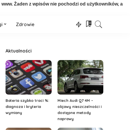
on www. Żaden z wpisów nie pochodzi od użytkowników, a
0
gi
Zdrowie
Aktualności
Bateria szybko traci %:
Miech Audi Q7 4M –
diagnoza i kryteria
objawy nieszczelności i
wymiany
dostępne metody
naprawy