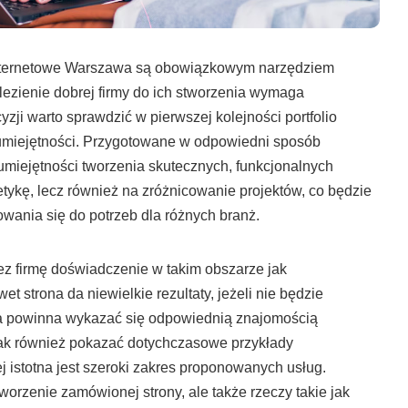
 internetowe Warszawa są obowiązkowym narzędziem
lezienie dobrej firmy do ich stworzenia wymaga
ji warto sprawdzić w pierwszej kolejności portfolio
i umiejętności. Przygotowane w odpowiedni sposób
 umiejętności tworzenia skutecznych, funkcjonalnych
etykę, lecz również na zróżnicowanie projektów, co będzie
wania się do potrzeb dla różnych branż.
ez firmę doświadczenie w takim obszarze jak
 strona da niewielkie rezultaty, jeżeli nie będzie
ma powinna wykazać się odpowiednią znajomością
jak również pokazać dotychczasowe przykłady
j istotna jest szeroki zakres proponowanych usług.
worzenie zamówionej strony, ale także rzeczy takie jak