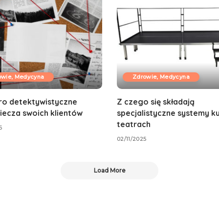
owie, Medycyna
Zdrowie, Medycyna
ro detektywistyczne
Z czego się składają
iecza swoich klientów
specjalistyczne systemy k
teatrach
5
02/11/2025
Load More