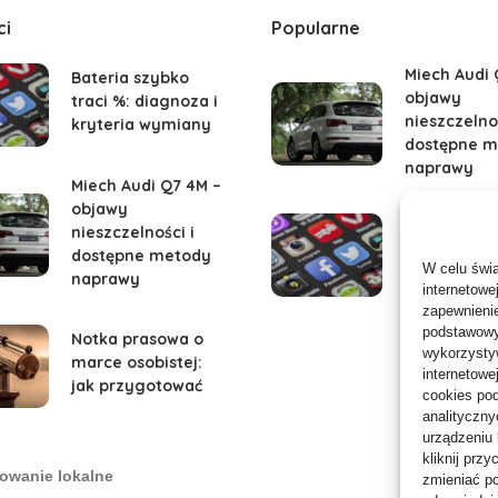
ci
Popularne
Miech Audi 
Bateria szybko
objawy
traci %: diagnoza i
nieszczelnoś
kryteria wymiany
dostępne m
naprawy
Miech Audi Q7 4M –
objawy
Bateria szy
nieszczelności i
traci %: dia
dostępne metody
W celu świ
kryteria w
naprawy
internetowe
zapewnienie
podstawowyc
Notka prasowa o
wykorzystyw
marce osobistej:
internetowe
jak przygotować
cookies pod
analityczny
urządzeniu
kliknij prz
owanie lokalne
zmieniać po