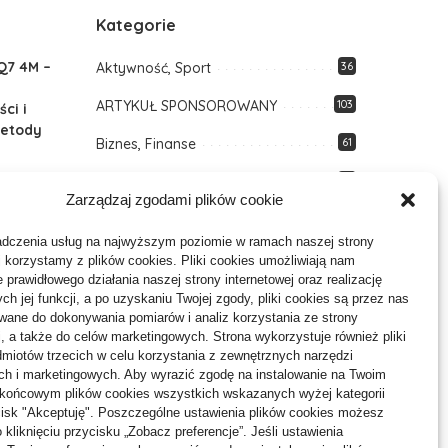
Kategorie
Q7 4M –
Aktywność, Sport
36
ARTYKUŁ SPONSOROWANY
103
ci i
etody
Biznes, Finanse
61
Budownictwo, Przemysł
64
Zarządzaj zgodami plików cookie
bko
Dom, Ogród
80
gnoza i
adczenia usług na najwyższym poziomie w ramach naszej strony
ymiany
Edukacja, Rozrywka
35
j korzystamy z plików cookies. Pliki cookies umożliwiają nam
 prawidłowego działania naszej strony internetowej oraz realizację
Inne
64
h jej funkcji, a po uzyskaniu Twojej zgody, pliki cookies są przez nas
ane do dokonywania pomiarów i analiz korzystania ze strony
Moda, Uroda
24
j, a także do celów marketingowych. Strona wykorzystuje również pliki
miotów trzecich w celu korzystania z zewnętrznych narzędzi
Motoryzacja, Transport
68
ch i marketingowych. Aby wyrazić zgodę na instalowanie na Twoim
 końcowym plików cookies wszystkich wskazanych wyżej kategorii
Technologie
22
ycisk "Akceptuję". Poszczególne ustawienia plików cookies możesz
 kliknięciu przycisku „Zobacz preferencje”. Jeśli ustawienia
Usługi
73