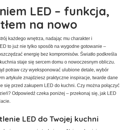
eniem LED – funkcja,
atłem na nowo
trój każdego wnętrza, nadając mu charakter i
ED to już nie tylko sposób na wygodne gotowanie –
ją oszczędzać energię bez kompromisów. Światło podkreśla
że kuchnia staje się sercem domu o nowoczesnym obliczu.
ląd potraw czy wyeksponować ulubione detale, wybór
ym artykule znajdziesz praktyczne inspiracje, twarde dane
ące się przed zakupem LED do kuchni. Czy można połączyć
ień? Odpowiedź czeka poniżej – przekonaj się, jak LED
acie.
lenie LED do Twojej kuchni