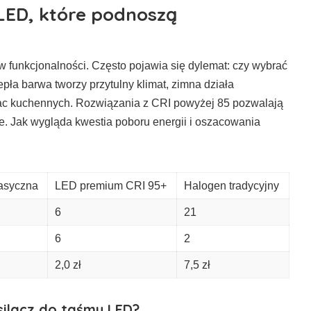
LED, które podnoszą
 funkcjonalności. Często pojawia się dylemat: czy wybrać
epła barwa tworzy przytulny klimat, zimna działa
rac kuchennych. Rozwiązania z CRI powyżej 85 pozwalają
e. Jak wygląda kwestia poboru energii i oszacowania
asyczna
LED premium CRI 95+
Halogen tradycyjny
6
21
6
2
2,0 zł
7,5 zł
silacz do taśmy LED?