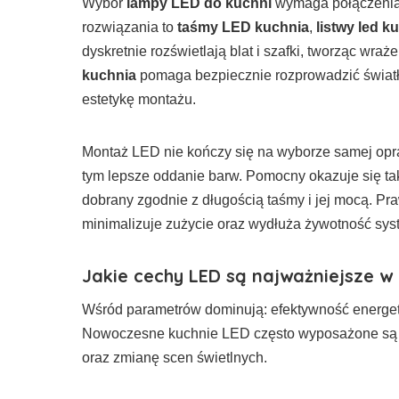
Wybór
lampy LED do kuchni
wymaga połączenia 
rozwiązania to
taśmy LED kuchnia
,
listwy led 
dyskretnie rozświetlają blat i szafki, tworząc wraż
kuchnia
pomaga bezpiecznie rozprowadzić świat
estetykę montażu.
Montaż LED nie kończy się na wyborze samej opr
tym lepsze oddanie barw. Pomocny okazuje się 
dobrany zgodnie z długością taśmy i jej mocą. Pr
minimalizuje zużycie oraz wydłuża żywotność sys
Jakie cechy LED są najważniejsze 
Wśród parametrów dominują: efektywność energety
Nowoczesne kuchnie LED często wyposażone s
oraz zmianę scen świetlnych.