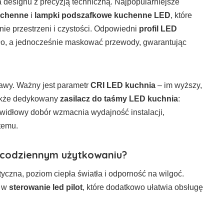
designu z precyzją techniczną. Najpopularniejsze
kuchenne
i
lampki podszafkowe kuchenne LED
, które
enie przestrzeni i czystości. Odpowiedni
profil LED
ło, a jednocześnie maskować przewody, gwarantując
awy. Ważny jest parametr
CRI LED kuchnia
– im wyższy,
także dedykowany
zasilacz do taśmy LED kuchnia
:
awidłowy dobór wzmacnia wydajność instalacji,
temu.
w codziennym użytkowaniu?
czna, poziom ciepła światła i odporność na wilgoć.
ą w
sterowanie led pilot
, które dodatkowo ułatwia obsługę