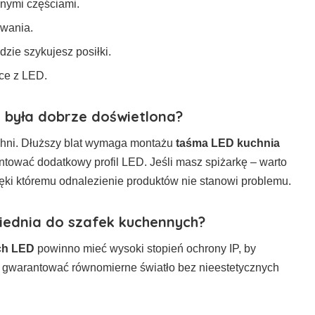
nymi częściami.
owania.
zie szykujesz posiłki.
ce z LED.
a była dobrze doświetlona?
chni. Dłuższy blat wymaga montażu
taśma LED kuchnia
montować dodatkowy profil LED. Jeśli masz spiżarkę – warto
ięki któremu odnalezienie produktów nie stanowi problemu.
iednia do szafek kuchennych?
ch LED
powinno mieć wysoki stopień ochrony IP, by
z gwarantować równomierne światło bez nieestetycznych