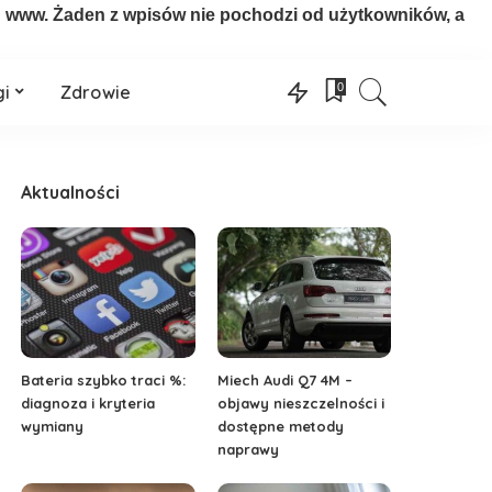
on www. Żaden z wpisów nie pochodzi od użytkowników, a
0
gi
Zdrowie
Aktualności
Bateria szybko traci %:
Miech Audi Q7 4M –
diagnoza i kryteria
objawy nieszczelności i
wymiany
dostępne metody
naprawy