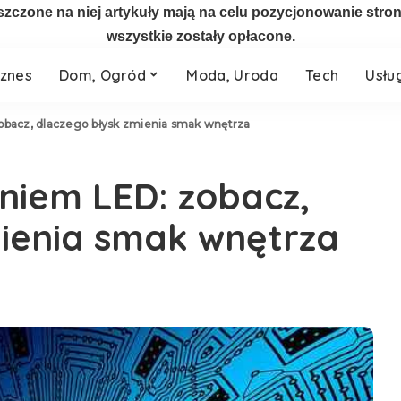
szczone na niej artykuły mają na celu pozycjonowanie str
wszystkie zostały opłacone.
iznes
Dom, Ogród
Moda, Uroda
Tech
Usłu
obacz, dlaczego błysk zmienia smak wnętrza
eniem LED: zobacz,
mienia smak wnętrza