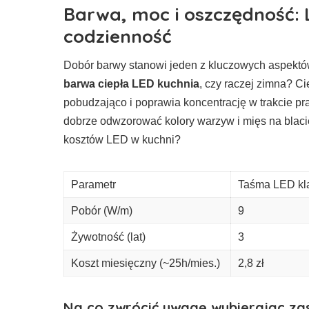
Barwa, moc i oszczędność: 
codzienność
Dobór barwy stanowi jeden z kluczowych aspektów
barwa ciepła LED kuchnia
, czy raczej zimna? Ci
pobudzająco i poprawia koncentrację w trakcie p
dobrze odwzorować kolory warzyw i mięs na blaci
kosztów LED w kuchni?
Parametr
Taśma LED kl
Pobór (W/m)
9
Żywotność (lat)
3
Koszt miesięczny (~25h/mies.)
2,8 zł
Na co zwrócić uwagę wybierając za