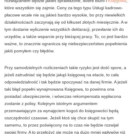
rozwiązaniem będzie jakieś sprawdzone, dobre biuro i
Księgowa
,
które wszystkim się zajmie. Ceny za tego typu Usługi kadrowo-
płacowe wcale nie są jakieś bardzo wysokie, bo przy niewielkich
działalnościach zaczynają się od kilkuset złotych miesięcznie. A w
tym dostanie wyliczenie wszystkich deklaracji, przesłanie ich do
urzędów, a także wsparcie przy bieżącej pracy. To, co jest bardzo
ważne, to znacznie ogranicza się niebezpieczeństwo popełnienia
jakiś pomyłem czy błędów.
Przy samodzielnych rozliczeniach takie ryzyko jest dość spore, a
jeżeli zatrudniać się będzie jakąś księgową na etacie, to cała
odpowiedzialność i tak będzie spoczywać na danej firmie. A jeżeli
taki błąd popełni wynajmowana Księgowa, to powinna ona
posiadać ubezpieczenie, i wówczas rekompensata wypłacona
zostanie z polisy. Kolejnym istotnym argumentem
przemawiającym za wynajęciem kogoś do księgowości będą
oszczędności czasowe. Jeżeli ktoś się chce skupić na tym
samemu, to przez poświęcony na to czas nie będzie rozwijał
swojej firmy. A to przełożyć się może na dużo mniej wpływów niż