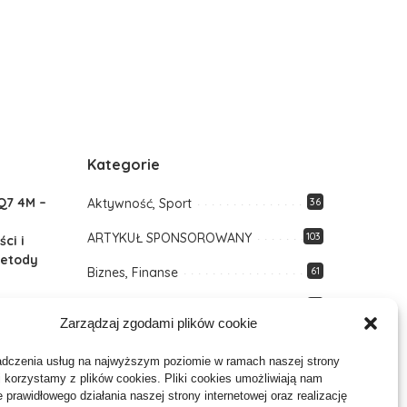
Kategorie
Q7 4M –
Aktywność, Sport
36
ARTYKUŁ SPONSOROWANY
103
ci i
etody
Biznes, Finanse
61
Budownictwo, Przemysł
64
Zarządzaj zgodami plików cookie
bko
Dom, Ogród
80
gnoza i
adczenia usług na najwyższym poziomie w ramach naszej strony
ymiany
Edukacja, Rozrywka
35
j korzystamy z plików cookies. Pliki cookies umożliwiają nam
 prawidłowego działania naszej strony internetowej oraz realizację