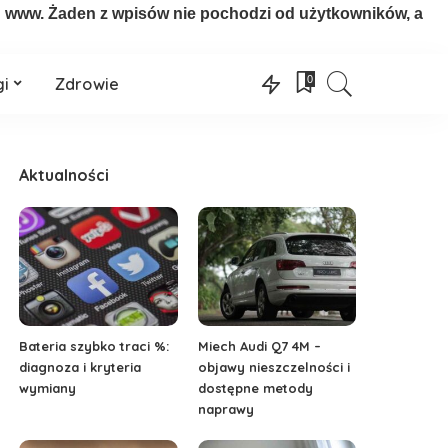
on www. Żaden z wpisów nie pochodzi od użytkowników, a
0
gi
Zdrowie
Aktualności
Bateria szybko traci %:
Miech Audi Q7 4M –
diagnoza i kryteria
objawy nieszczelności i
wymiany
dostępne metody
naprawy