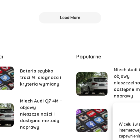
Load More
ci
Popularne
Miech Audi 
Bateria szybko
objawy
traci %: diagnoza i
nieszczelnoś
kryteria wymiany
dostępne m
naprawy
Miech Audi Q7 4M –
objawy
Bateria szy
nieszczelności i
traci %: dia
dostępne metody
W celu świ
kryteria w
naprawy
internetowe
zapewnienie