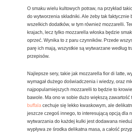
O smaku wielu kultowych potraw, na przykład takic
do wytworzenia składniki. Ale żeby tak faktycznie b
wszelkich dodatków, w tym również mozzarelli. Te
krajach, lecz tylko mozzarella włoska będzie smako
oprzeć. Wynika to z paru czynników. Przede wszy
parę ich mają, wszystkie są wytwarzane według t
przepisów.
Najlepsze sery, takie jak mozzarella fior di latte
wymagał dużego doświadczenia i wiedzy, oraz mle
najpopularniejszych mozzarelli to będzie to krowie
bawole. Ma ono w sobie dużo większą zawartość t
buffala
cechuje się lekko kwaskowym, ale delikat
jeszcze czegoś innego, to interesującą opcją dla 
wytwarzania do każdej kulki jest dodawana nieduż
wypływa ze środka delikatna masa, a całość przy