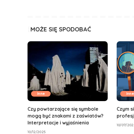
MOŻE SIĘ SPODOBAĆ
Inne
Inne
Czy powtarzające się symbole
Czym s
mogą być znakami z zaświatów?
profes
Interpretacje i wyjaśnienia
10/07/202
10/12/2025