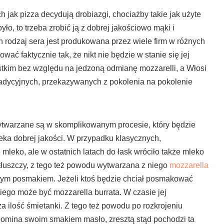
h jak pizza decydują drobiazgi, chociażby takie jak użyte
yło, to trzeba zrobić ją z dobrej jakościowo mąki i
n rodzaj sera jest produkowana przez wiele firm w różnych
wać faktycznie tak, że nikt nie będzie w stanie się jej
stkim bez względu na jedzoną odmianę mozzarelli, a Włosi
radycyjnych, przekazywanych z pokolenia na pokolenie
, wytwarzane są w skomplikowanym procesie, który będzie
ka dobrej jakości. W przypadku klasycznych,
 mleko, ale w ostatnich latach do łask wróciło także mleko
łuszczy, z tego też powodu wytwarzana z niego
mozzarella
nym posmakiem. Jeżeli ktoś będzie chciał posmakować
niego może być mozzarella burrata. W czasie jej
a ilość śmietanki. Z tego też powodu po rozkrojeniu
pomina swoim smakiem masło, zresztą stąd pochodzi ta