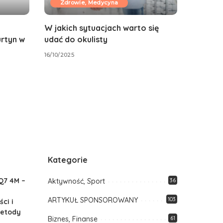
Zdrowie, Medycyna
W jakich sytuacjach warto się
urtyn w
udać do okulisty
16/10/2025
Kategorie
Q7 4M –
Aktywność, Sport
36
ARTYKUŁ SPONSOROWANY
103
ci i
etody
Biznes, Finanse
61