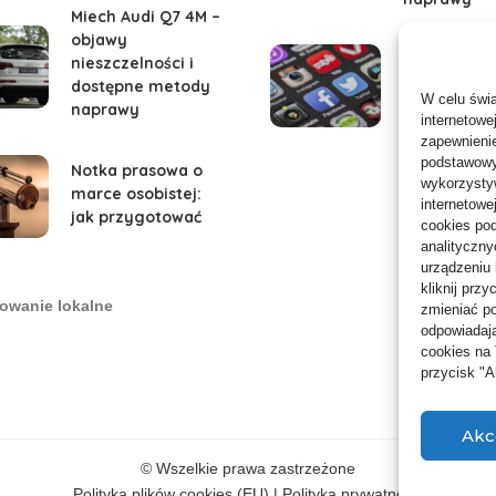
Miech Audi Q7 4M –
objawy
Bateria szy
nieszczelności i
traci %: dia
dostępne metody
W celu świ
kryteria w
naprawy
internetowe
zapewnienie
podstawowyc
Notka prasowa o
wykorzystyw
marce osobistej:
internetowe
jak przygotować
cookies pod
analityczny
urządzeniu
kliknij prz
owanie lokalne
zmieniać po
odpowiadają
cookies na
przycisk "
Akc
© Wszelkie prawa zastrzeżone
Polityka plików cookies (EU)
|
Polityka prywatności