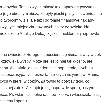
 przepychu. To niezwykle miasto tak naprawdę powstało
na jego obecnym obszarze były piaski pustyni i ewentualnie
go twórcom wizja, ale też i ogromne finansowe nakłady
 niezwykłych miejsc zbudowanych przez człowieka. Na
niezliczone Atrakcje Dubaj, z jakich niektóre są naprawdę
 na świecie, z którego rozpościera się niesamowity widok
 człowieka wyspy. Może nie jest o niej tak głośno, ale
ina. Aktualnie jest to jeden z najpopularniejszych na
 całości usypanych przez tamtejszych inżynierów. Marina
jących w piersi widoków. Zarówno to dotyczy tego, co
sztucznej zatoki. A znajduje się naprawdę sporo, o czym
ce. Przystań jest pełna jachtów, których właścicielami są
biznesu i sportu.