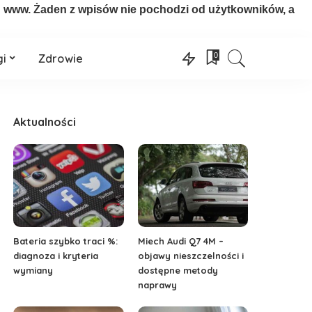
on www. Żaden z wpisów nie pochodzi od użytkowników, a
0
gi
Zdrowie
Aktualności
Bateria szybko traci %:
Miech Audi Q7 4M –
diagnoza i kryteria
objawy nieszczelności i
wymiany
dostępne metody
naprawy