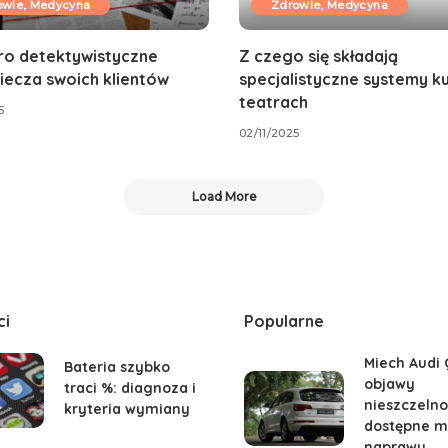
owie, Medycyna
Zdrowie, Medycyna
ro detektywistyczne
Z czego się składają
iecza swoich klientów
specjalistyczne systemy k
teatrach
5
02/11/2025
Load More
ci
Popularne
Miech Audi 
Bateria szybko
objawy
traci %: diagnoza i
nieszczelnoś
kryteria wymiany
dostępne m
naprawy