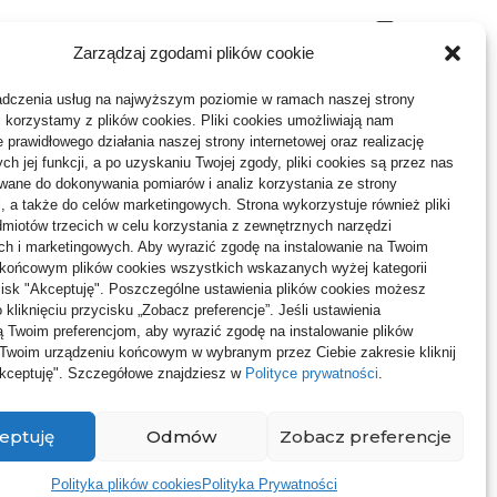
Budownictwo, Przemysł
64
Zarządzaj zgodami plików cookie
bko
Dom, Ogród
80
gnoza i
adczenia usług na najwyższym poziomie w ramach naszej strony
ymiany
Edukacja, Rozrywka
35
j korzystamy z plików cookies. Pliki cookies umożliwiają nam
 prawidłowego działania naszej strony internetowej oraz realizację
Inne
64
h jej funkcji, a po uzyskaniu Twojej zgody, pliki cookies są przez nas
ane do dokonywania pomiarów i analiz korzystania ze strony
Moda, Uroda
24
j, a także do celów marketingowych. Strona wykorzystuje również pliki
miotów trzecich w celu korzystania z zewnętrznych narzędzi
Motoryzacja, Transport
68
ch i marketingowych. Aby wyrazić zgodę na instalowanie na Twoim
 końcowym plików cookies wszystkich wskazanych wyżej kategorii
Technologie
22
ycisk "Akceptuję". Poszczególne ustawienia plików cookies możesz
 kliknięciu przycisku „Zobacz preferencje”. Jeśli ustawienia
Usługi
73
 Twoim preferencjom, aby wyrazić zgodę na instalowanie plików
 Twoim urządzeniu końcowym w wybranym przez Ciebie zakresie kliknij
Zdrowie, Medycyna
123
Akceptuję". Szczegółowe znajdziesz w
Polityce prywatności
.
eptuję
Odmów
Zobacz preferencje
Polityka plików cookies
Polityka Prywatności