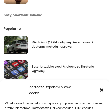
pozyjonowanie lokalne
Popularne
Miech Audi Q7 4M – objawy nieszczelności i
dostępne metody naprawy
Bateria szybko traci %: diagnoza i kryteria
wymiany
Zarządzaj zgodami plików
Kategorie
cookie
Aktywność, Sport
36
W celu świadczenia usług na najwyższym poziomie w ramach naszej
strony internetowej korzystamy z plików cookies. Pliki cookies
ARTYKUŁ SPONSOROWANY
103