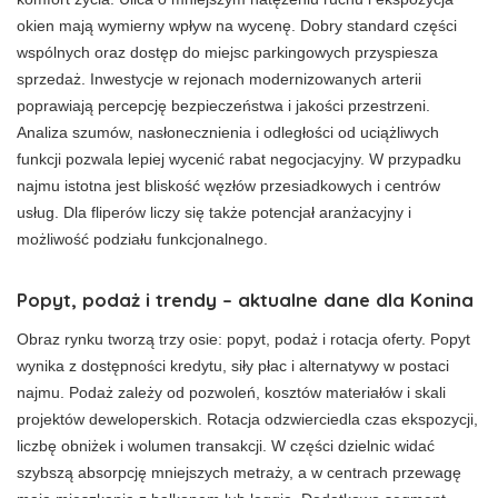
okien mają wymierny wpływ na wycenę. Dobry standard części
wspólnych oraz dostęp do miejsc parkingowych przyspiesza
sprzedaż. Inwestycje w rejonach modernizowanych arterii
poprawiają percepcję bezpieczeństwa i jakości przestrzeni.
Analiza szumów, nasłonecznienia i odległości od uciążliwych
funkcji pozwala lepiej wycenić rabat negocjacyjny. W przypadku
najmu istotna jest bliskość węzłów przesiadkowych i centrów
usług. Dla fliperów liczy się także potencjał aranżacyjny i
możliwość podziału funkcjonalnego.
Popyt, podaż i trendy – aktualne dane dla Konina
Obraz rynku tworzą trzy osie: popyt, podaż i rotacja oferty. Popyt
wynika z dostępności kredytu, siły płac i alternatywy w postaci
najmu. Podaż zależy od pozwoleń, kosztów materiałów i skali
projektów deweloperskich. Rotacja odzwierciedla czas ekspozycji,
liczbę obniżek i wolumen transakcji. W części dzielnic widać
szybszą absorpcję mniejszych metraży, a w centrach przewagę