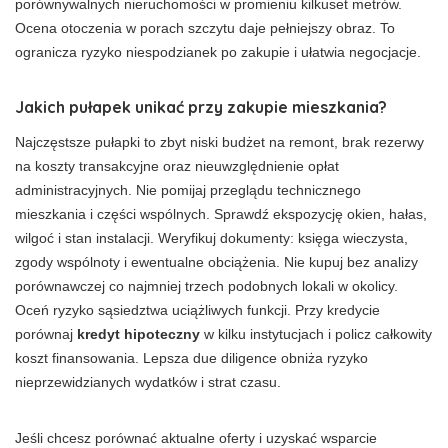
porównywalnych nieruchomości w promieniu kilkuset metrów.
Ocena otoczenia w porach szczytu daje pełniejszy obraz. To
ogranicza ryzyko niespodzianek po zakupie i ułatwia negocjacje.
Jakich pułapek unikać przy zakupie mieszkania?
Najczęstsze pułapki to zbyt niski budżet na remont, brak rezerwy
na koszty transakcyjne oraz nieuwzględnienie opłat
administracyjnych. Nie pomijaj przeglądu technicznego
mieszkania i części wspólnych. Sprawdź ekspozycję okien, hałas,
wilgoć i stan instalacji. Weryfikuj dokumenty: księga wieczysta,
zgody wspólnoty i ewentualne obciążenia. Nie kupuj bez analizy
porównawczej co najmniej trzech podobnych lokali w okolicy.
Oceń ryzyko sąsiedztwa uciążliwych funkcji. Przy kredycie
porównaj
kredyt hipoteczny
w kilku instytucjach i policz całkowity
koszt finansowania. Lepsza due diligence obniża ryzyko
nieprzewidzianych wydatków i strat czasu.
Jeśli chcesz porównać aktualne oferty i uzyskać wsparcie