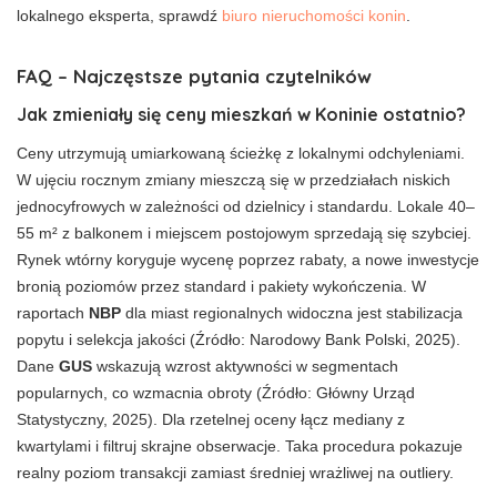
lokalnego eksperta, sprawdź
biuro nieruchomości konin
.
FAQ – Najczęstsze pytania czytelników
Jak zmieniały się ceny mieszkań w Koninie ostatnio?
Ceny utrzymują umiarkowaną ścieżkę z lokalnymi odchyleniami.
W ujęciu rocznym zmiany mieszczą się w przedziałach niskich
jednocyfrowych w zależności od dzielnicy i standardu. Lokale 40–
55 m² z balkonem i miejscem postojowym sprzedają się szybciej.
Rynek wtórny koryguje wycenę poprzez rabaty, a nowe inwestycje
bronią poziomów przez standard i pakiety wykończenia. W
raportach
NBP
dla miast regionalnych widoczna jest stabilizacja
popytu i selekcja jakości (Źródło: Narodowy Bank Polski, 2025).
Dane
GUS
wskazują wzrost aktywności w segmentach
popularnych, co wzmacnia obroty (Źródło: Główny Urząd
Statystyczny, 2025). Dla rzetelnej oceny łącz mediany z
kwartylami i filtruj skrajne obserwacje. Taka procedura pokazuje
realny poziom transakcji zamiast średniej wrażliwej na outliery.