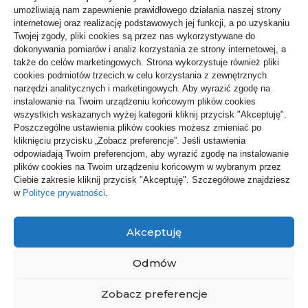
umożliwiają nam zapewnienie prawidłowego działania naszej strony
internetowej oraz realizację podstawowych jej funkcji, a po uzyskaniu
Biznes, Finanse
61
Twojej zgody, pliki cookies są przez nas wykorzystywane do
dokonywania pomiarów i analiz korzystania ze strony internetowej, a
Budownictwo, Przemysł
64
także do celów marketingowych. Strona wykorzystuje również pliki
cookies podmiotów trzecich w celu korzystania z zewnętrznych
Dom, Ogród
80
narzędzi analitycznych i marketingowych. Aby wyrazić zgodę na
instalowanie na Twoim urządzeniu końcowym plików cookies
Edukacja, Rozrywka
35
wszystkich wskazanych wyżej kategorii kliknij przycisk "Akceptuję".
Poszczególne ustawienia plików cookies możesz zmieniać po
Inne
64
kliknięciu przycisku „Zobacz preferencje”. Jeśli ustawienia
odpowiadają Twoim preferencjom, aby wyrazić zgodę na instalowanie
Moda, Uroda
24
plików cookies na Twoim urządzeniu końcowym w wybranym przez
Ciebie zakresie kliknij przycisk "Akceptuję". Szczegółowe znajdziesz
Motoryzacja, Transport
68
w
Polityce prywatności
.
Technologie
22
Akceptuję
Usługi
73
Zdrowie, Medycyna
123
Odmów
Zobacz preferencje