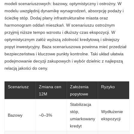
modeli scenariuszowych: bazowy, optymistyczny i ostrożny. W
modelu uwzględnij dynamikę wynagrodzeń, absorpcję podaży i
ścieżkę stóp. Dodaj plany infrastrukturalne miasta oraz
harmonogram oddań mieszkań. W scenariuszu ostrożnym
przyjmij niższe tempo wzrostu i dłuższy czas ekspozycji. W
optymistycznym załóż wyższą zdolność kredytową i silniejszy
popyt inwestycyjny. Baza scenariuszowa powinna mieć przedział
bezpieczeństwa i kluczowe punkty kontrolne. Taki układ ułatwia
podejmowanie decyzji zakupowych i wybór dzielnic z najlepszą
relacją jakości do ceny.
Scenariusz
Zmiana cen
Założenia
Ryzyko
12M
popytowe
Stabilizacja
stóp,
Wydłużenie
Bazowy
~0–3%
umiarkowany
ekspozycji
kredyt