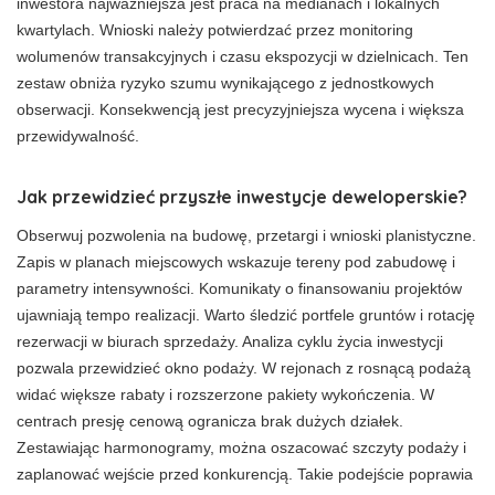
inwestora najważniejsza jest praca na medianach i lokalnych
kwartylach. Wnioski należy potwierdzać przez monitoring
wolumenów transakcyjnych i czasu ekspozycji w dzielnicach. Ten
zestaw obniża ryzyko szumu wynikającego z jednostkowych
obserwacji. Konsekwencją jest precyzyjniejsza wycena i większa
przewidywalność.
Jak przewidzieć przyszłe inwestycje deweloperskie?
Obserwuj pozwolenia na budowę, przetargi i wnioski planistyczne.
Zapis w planach miejscowych wskazuje tereny pod zabudowę i
parametry intensywności. Komunikaty o finansowaniu projektów
ujawniają tempo realizacji. Warto śledzić portfele gruntów i rotację
rezerwacji w biurach sprzedaży. Analiza cyklu życia inwestycji
pozwala przewidzieć okno podaży. W rejonach z rosnącą podażą
widać większe rabaty i rozszerzone pakiety wykończenia. W
centrach presję cenową ogranicza brak dużych działek.
Zestawiając harmonogramy, można oszacować szczyty podaży i
zaplanować wejście przed konkurencją. Takie podejście poprawia