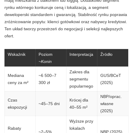
mają mieszkania z balkonem lub loggią. Dodatkowo segment
rynku wtórnego konkuruje ceną i lokalizacją, a segment
deweloperski standardem i gwarancją. Stabilność rynku poprawia
zróżnicowanie popytu: klienci gotówkowi oraz nabywcy kredytowi.
Ten układ tworzy przestrzeń do negocjacji i selekcji najlepszych
ofert.
Wskaźnik
Poziom
Interpretacja
Źródło
~Konin
Zakres dla
Mediana
~6 500–7
GUS/BCeT
segmentu
ceny za m²
300 zł
(2025)
popularnego
NBP/oprac.
Czas
Krócej dla
~45–75 dni
własne
ekspozycji
40–55 m²
(2025)
Wyższe przy
Rabaty
lokalach
~2–5%
NBP (2025)