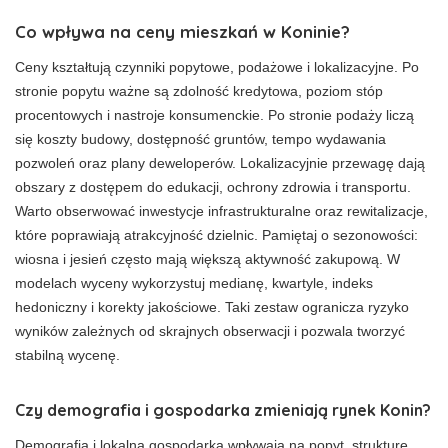
Co wpływa na ceny mieszkań w Koninie?
Ceny kształtują czynniki popytowe, podażowe i lokalizacyjne. Po
stronie popytu ważne są zdolność kredytowa, poziom stóp
procentowych i nastroje konsumenckie. Po stronie podaży liczą
się koszty budowy, dostępność gruntów, tempo wydawania
pozwoleń oraz plany deweloperów. Lokalizacyjnie przewagę dają
obszary z dostępem do edukacji, ochrony zdrowia i transportu.
Warto obserwować inwestycje infrastrukturalne oraz rewitalizacje,
które poprawiają atrakcyjność dzielnic. Pamiętaj o sezonowości:
wiosna i jesień często mają większą aktywność zakupową. W
modelach wyceny wykorzystuj medianę, kwartyle, indeks
hedoniczny i korekty jakościowe. Taki zestaw ogranicza ryzyko
wyników zależnych od skrajnych obserwacji i pozwala tworzyć
stabilną wycenę.
Czy demografia i gospodarka zmieniają rynek Konin?
Demografia i lokalna gospodarka wpływają na popyt, strukturę