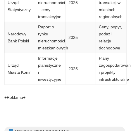
Urząd
nieruchomości
2025
transakcji w
Statystyczny
– ceny
miastach
transakcyjne
regionalnych
Raport o
Ceny, popyt,
Narodowy
rynku
podaż i
2025
Bank Polski
nieruchomości
relacje
mieszkaniowych
dochodowe
Informacje
Plany
Urząd
planistyczne
zagospodarowan
2025
Miasta Konin
i
i projekty
inwestycyjne
infrastrukturalne
+Reklama+