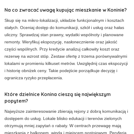
Na co zwracać uwagę kupując mieszkanie w Koninie?
Skup się na mikro-lokalizacji, układzie funkcjonalnym i kosztach
stałych. Oceniaj dostęp do komunikacji, szkół i usług oraz hałas
uliczny. Sprawdzaj stan prawny, wydatki wspólnoty i planowane
remonty. Weryfikuj ekspozycję, nasłonecznienie oraz jakość
części wspólnych. Przy kredycie analizuj całkowity koszt oraz
rezerwę na wzrost stóp. Zestaw ofertę z trzema porównywalnymi
lokalami w promieniu kilkuset metrów. Uwzględnij czas ekspozycji
i historię obniżek ceny. Takie podejście porządkuje decyzję i
ogranicza ryzyko przepłacenia.
Które dzielnice Konina cieszą się największym
popytem?
Najwyższe zainteresowanie zbierają rejony z dobrą komunikacją i
dostępem do usług. Lokale blisko edukacji i terenów zielonych
otrzymują mniej zapytań o rabaty. W centrach przewagę mają
mieszkania z balkonem, windą i miejscem postojowym. Peryferia