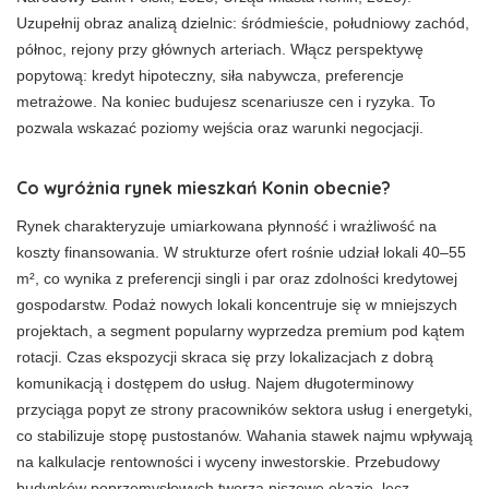
Uzupełnij obraz analizą dzielnic: śródmieście, południowy zachód,
północ, rejony przy głównych arteriach. Włącz perspektywę
popytową: kredyt hipoteczny, siła nabywcza, preferencje
metrażowe. Na koniec budujesz scenariusze cen i ryzyka. To
pozwala wskazać poziomy wejścia oraz warunki negocjacji.
Co wyróżnia rynek mieszkań Konin obecnie?
Rynek charakteryzuje umiarkowana płynność i wrażliwość na
koszty finansowania. W strukturze ofert rośnie udział lokali 40–55
m², co wynika z preferencji singli i par oraz zdolności kredytowej
gospodarstw. Podaż nowych lokali koncentruje się w mniejszych
projektach, a segment popularny wyprzedza premium pod kątem
rotacji. Czas ekspozycji skraca się przy lokalizacjach z dobrą
komunikacją i dostępem do usług. Najem długoterminowy
przyciąga popyt ze strony pracowników sektora usług i energetyki,
co stabilizuje stopę pustostanów. Wahania stawek najmu wpływają
na kalkulacje rentowności i wyceny inwestorskie. Przebudowy
budynków poprzemysłowych tworzą niszowe okazje, lecz