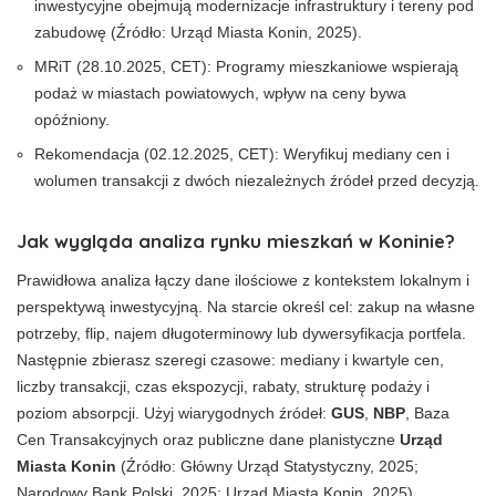
inwestycyjne obejmują modernizacje infrastruktury i tereny pod
zabudowę (Źródło: Urząd Miasta Konin, 2025).
MRiT (28.10.2025, CET): Programy mieszkaniowe wspierają
podaż w miastach powiatowych, wpływ na ceny bywa
opóźniony.
Rekomendacja (02.12.2025, CET): Weryfikuj mediany cen i
wolumen transakcji z dwóch niezależnych źródeł przed decyzją.
Jak wygląda analiza rynku mieszkań w Koninie?
Prawidłowa analiza łączy dane ilościowe z kontekstem lokalnym i
perspektywą inwestycyjną. Na starcie określ cel: zakup na własne
potrzeby, flip, najem długoterminowy lub dywersyfikacja portfela.
Następnie zbierasz szeregi czasowe: mediany i kwartyle cen,
liczby transakcji, czas ekspozycji, rabaty, strukturę podaży i
poziom absorpcji. Użyj wiarygodnych źródeł:
GUS
,
NBP
, Baza
Cen Transakcyjnych oraz publiczne dane planistyczne
Urząd
Miasta Konin
(Źródło: Główny Urząd Statystyczny, 2025;
Narodowy Bank Polski, 2025; Urząd Miasta Konin, 2025).