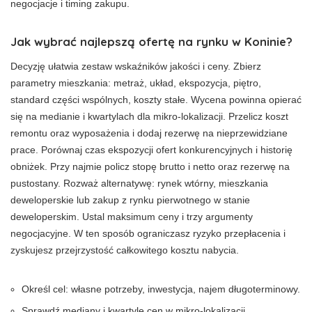
negocjacje i timing zakupu.
Jak wybrać najlepszą ofertę na rynku w Koninie?
Decyzję ułatwia zestaw wskaźników jakości i ceny. Zbierz
parametry mieszkania: metraż, układ, ekspozycja, piętro,
standard części wspólnych, koszty stałe. Wycena powinna opierać
się na medianie i kwartylach dla mikro-lokalizacji. Przelicz koszt
remontu oraz wyposażenia i dodaj rezerwę na nieprzewidziane
prace. Porównaj czas ekspozycji ofert konkurencyjnych i historię
obniżek. Przy najmie policz stopę brutto i netto oraz rezerwę na
pustostany. Rozważ alternatywę: rynek wtórny, mieszkania
deweloperskie lub zakup z rynku pierwotnego w stanie
deweloperskim. Ustal maksimum ceny i trzy argumenty
negocjacyjne. W ten sposób ograniczasz ryzyko przepłacenia i
zyskujesz przejrzystość całkowitego kosztu nabycia.
Określ cel: własne potrzeby, inwestycja, najem długoterminowy.
Sprawdź mediany i kwartyle cen w mikro-lokalizacji.