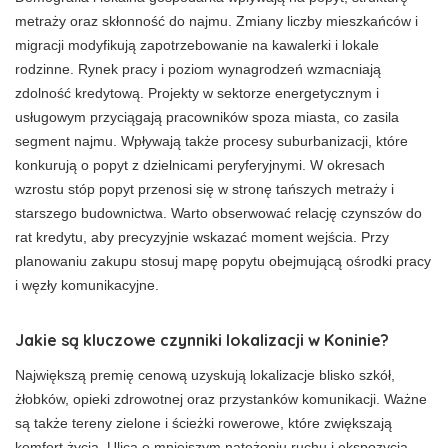
metraży oraz skłonność do najmu. Zmiany liczby mieszkańców i
migracji modyfikują zapotrzebowanie na kawalerki i lokale
rodzinne. Rynek pracy i poziom wynagrodzeń wzmacniają
zdolność kredytową. Projekty w sektorze energetycznym i
usługowym przyciągają pracowników spoza miasta, co zasila
segment najmu. Wpływają także procesy suburbanizacji, które
konkurują o popyt z dzielnicami peryferyjnymi. W okresach
wzrostu stóp popyt przenosi się w stronę tańszych metraży i
starszego budownictwa. Warto obserwować relację czynszów do
rat kredytu, aby precyzyjnie wskazać moment wejścia. Przy
planowaniu zakupu stosuj mapę popytu obejmującą ośrodki pracy
i węzły komunikacyjne.
Jakie są kluczowe czynniki lokalizacji w Koninie?
Największą premię cenową uzyskują lokalizacje blisko szkół,
żłobków, opieki zdrowotnej oraz przystanków komunikacji. Ważne
są także tereny zielone i ścieżki rowerowe, które zwiększają
komfort życia. Ulica o mniejszym natężeniu ruchu i ekspozycja