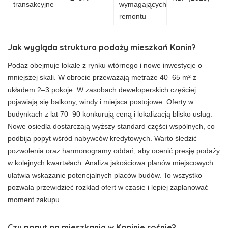
transakcyjne
wymagających
remontu
Jak wygląda struktura podaży mieszkań Konin?
Podaż obejmuje lokale z rynku wtórnego i nowe inwestycje o
mniejszej skali. W obrocie przeważają metraże 40–65 m² z
układem 2–3 pokoje. W zasobach deweloperskich częściej
pojawiają się balkony, windy i miejsca postojowe. Oferty w
budynkach z lat 70–90 konkurują ceną i lokalizacją blisko usług.
Nowe osiedla dostarczają wyższy standard części wspólnych, co
podbija popyt wśród nabywców kredytowych. Warto śledzić
pozwolenia oraz harmonogramy oddań, aby ocenić presję podaży
w kolejnych kwartałach. Analiza jakościowa planów miejscowych
ułatwia wskazanie potencjalnych placów budów. To wszystko
pozwala przewidzieć rozkład ofert w czasie i lepiej zaplanować
moment zakupu.
Czy popyt na mieszkania w Koninie rośnie?