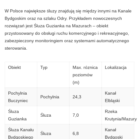
W Polsce największe śluzy znajdują się między innymi na Kanale
Bydgoskim oraz na szlaku Odry. Przykładem nowoczesnych
rozwiązań jest Śluza Guzianka na Mazurach – obiekt
przystosowany do obsługi ruchu komercyjnego i rekreacyjnego,
zabezpieczony monitoringiem oraz systemami automatycznego
sterowania.
Obiekt
Typ
Max. róznica
Lokalizacja
poziomów
(m)
Pochylnia
Kanał
Pochylnia
24,3
Buczyniec
Elbląski
Śluza
Rzeka
Śluza
7,0
Guzianka
Krutynia/Mazury
Śluza Kanału
Kanał
Śluza
6,8
Bydgoskiego
Bydgoski