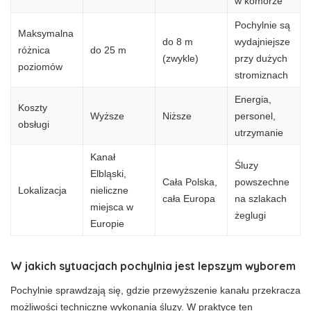
w komorze
Pochylnie są
Maksymalna
do 8 m
wydajniejsze
różnica
do 25 m
(zwykle)
przy dużych
poziomów
stromiznach
Energia,
Koszty
Wyższe
Niższe
personel,
obsługi
utrzymanie
Kanał
Śluzy
Elbląski,
Cała Polska,
powszechne
Lokalizacja
nieliczne
cała Europa
na szlakach
miejsca w
żeglugi
Europie
W jakich sytuacjach pochylnia jest lepszym wyborem
Pochylnie sprawdzają się, gdzie przewyższenie kanału przekracza
możliwości techniczne wykonania śluzy. W praktyce ten