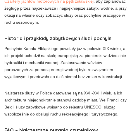
Czartery jachtów motorowych na pętli żuławskiej
, aby zaplanować
żeglugę przez najciekawsze i najpiękniejsze zakątki wodne, a przy
okazji na własne oczy zobaczyć śluzy oraz pochylnie pracujące w
ruchu sezonowym.
Historia i przykłady zabytkowych śluz i pochylni
Pochylnie Kanału Elbląskiego powstały już w połowie XIX wieku, a
ich projekt uchodził na skalę europejską za pionierski w dziedzinie
hydrauliki i mechaniki wodnej. Zastosowanie wózków
poruszanych za pomocą energii wodnej było rozwiązaniem
wyjątkowym i przetrwało do dziś niemal bez zmian w konstrukcji.
Najstarsze śluzy w Polsce datowane są na XVII-XVIII wiek, a ich
architektura niejednokrotnie stanowi ozdobę miast. We Francji czy
Belgii śluzy zabytkowe wpisano do rejestru UNESCO, służąc
współcześnie do obsługi ruchu rekreacyjnego i turystycznego.
FAQ – Najczęstsze pytania czytelników