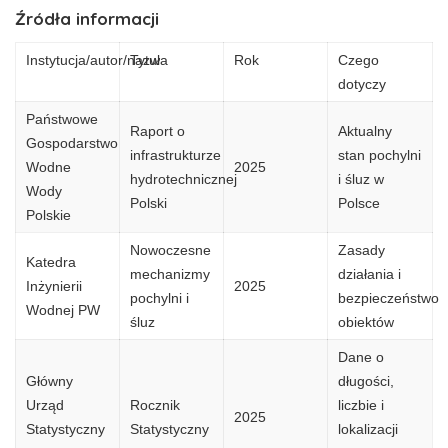
Źródła informacji
Instytucja/autor/nazwa
Tytuł
Rok
Czego
dotyczy
Państwowe
Raport o
Aktualny
Gospodarstwo
infrastrukturze
stan pochylni
Wodne
2025
hydrotechnicznej
i śluz w
Wody
Polski
Polsce
Polskie
Nowoczesne
Zasady
Katedra
mechanizmy
działania i
Inżynierii
2025
pochylni i
bezpieczeństwo
Wodnej PW
śluz
obiektów
Dane o
Główny
długości,
Urząd
Rocznik
liczbie i
2025
Statystyczny
Statystyczny
lokalizacji