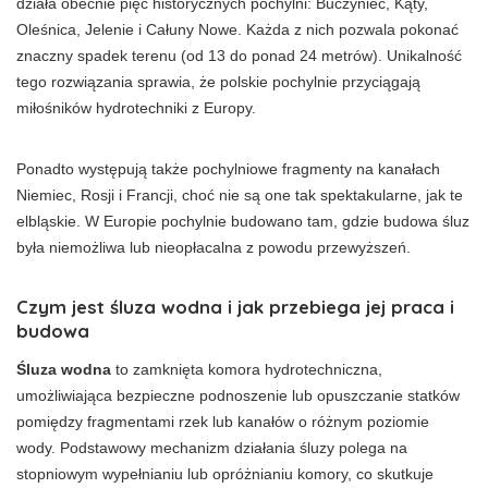
działa obecnie pięć historycznych pochylni: Buczyniec, Kąty,
Oleśnica, Jelenie i Całuny Nowe. Każda z nich pozwala pokonać
znaczny spadek terenu (od 13 do ponad 24 metrów). Unikalność
tego rozwiązania sprawia, że polskie pochylnie przyciągają
miłośników hydrotechniki z Europy.
Ponadto występują także pochylniowe fragmenty na kanałach
Niemiec, Rosji i Francji, choć nie są one tak spektakularne, jak te
elbląskie. W Europie pochylnie budowano tam, gdzie budowa śluz
była niemożliwa lub nieopłacalna z powodu przewyższeń.
Czym jest śluza wodna i jak przebiega jej praca i
budowa
Śluza wodna
to zamknięta komora hydrotechniczna,
umożliwiająca bezpieczne podnoszenie lub opuszczanie statków
pomiędzy fragmentami rzek lub kanałów o różnym poziomie
wody. Podstawowy mechanizm działania śluzy polega na
stopniowym wypełnianiu lub opróżnianiu komory, co skutkuje