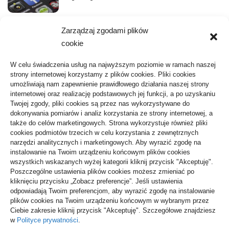
Zarządzaj zgodami plików
Kategorie
cookie
Aktywność, Sport
36
W celu świadczenia usług na najwyższym poziomie w ramach naszej
strony internetowej korzystamy z plików cookies. Pliki cookies
ARTYKUŁ SPONSOROWANY
103
umożliwiają nam zapewnienie prawidłowego działania naszej strony
internetowej oraz realizację podstawowych jej funkcji, a po uzyskaniu
Biznes, Finanse
61
Twojej zgody, pliki cookies są przez nas wykorzystywane do
dokonywania pomiarów i analiz korzystania ze strony internetowej, a
Budownictwo, Przemysł
64
także do celów marketingowych. Strona wykorzystuje również pliki
cookies podmiotów trzecich w celu korzystania z zewnętrznych
Dom, Ogród
80
narzędzi analitycznych i marketingowych. Aby wyrazić zgodę na
instalowanie na Twoim urządzeniu końcowym plików cookies
Edukacja, Rozrywka
35
wszystkich wskazanych wyżej kategorii kliknij przycisk "Akceptuję".
Poszczególne ustawienia plików cookies możesz zmieniać po
Inne
64
kliknięciu przycisku „Zobacz preferencje”. Jeśli ustawienia
odpowiadają Twoim preferencjom, aby wyrazić zgodę na instalowanie
Moda, Uroda
24
plików cookies na Twoim urządzeniu końcowym w wybranym przez
Ciebie zakresie kliknij przycisk "Akceptuję". Szczegółowe znajdziesz
Motoryzacja, Transport
68
w
Polityce prywatności
.