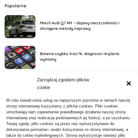
Popularne
Miech Audi Q7 4M – objawy nieszczelności i
dostępne metody naprawy
Bateria szybko traci %: diagnoza i kryteria
wymiany
Zarządzaj zgodami plików
Kategorie
cookie
Aktywność, Sport
36
W celu świadczenia usług na najwyższym poziomie w ramach naszej
strony internetowej korzystamy z plików cookies. Pliki cookies
ARTYKUŁ SPONSOROWANY
103
umożliwiają nam zapewnienie prawidłowego działania naszej strony
internetowej oraz realizację podstawowych jej funkcji, a po uzyskaniu
Biznes, Finanse
61
Twojej zgody, pliki cookies są przez nas wykorzystywane do
dokonywania pomiarów i analiz korzystania ze strony internetowej, a
Budownictwo, Przemysł
64
także do celów marketingowych. Strona wykorzystuje również pliki