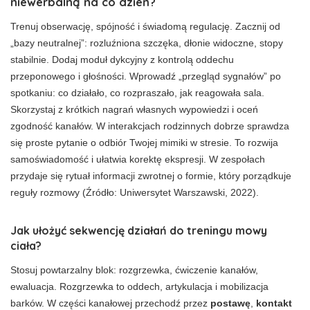
niewerbalną na co dzień?
Trenuj obserwację, spójność i świadomą regulację. Zacznij od
„bazy neutralnej”: rozluźniona szczęka, dłonie widoczne, stopy
stabilnie. Dodaj moduł dykcyjny z kontrolą oddechu
przeponowego i głośności. Wprowadź „przegląd sygnałów” po
spotkaniu: co działało, co rozpraszało, jak reagowała sala.
Skorzystaj z krótkich nagrań własnych wypowiedzi i oceń
zgodność kanałów. W interakcjach rodzinnych dobrze sprawdza
się proste pytanie o odbiór Twojej mimiki w stresie. To rozwija
samoświadomość i ułatwia korektę ekspresji. W zespołach
przydaje się rytuał informacji zwrotnej o formie, który porządkuje
reguły rozmowy (Źródło: Uniwersytet Warszawski, 2022).
Jak ułożyć sekwencję działań do treningu mowy
ciała?
Stosuj powtarzalny blok: rozgrzewka, ćwiczenie kanałów,
ewaluacja. Rozgrzewka to oddech, artykulacja i mobilizacja
barków. W części kanałowej przechodź przez
postawę
,
kontakt