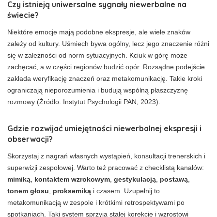
Czy istnieją uniwersalne sygnały niewerbalne na
świecie?
Niektóre emocje mają podobne ekspresje, ale wiele znaków
zależy od kultury. Uśmiech bywa ogólny, lecz jego znaczenie różni
się w zależności od norm sytuacyjnych. Kciuk w górę może
zachęcać, a w części regionów budzić opór. Rozsądne podejście
zakłada weryfikację znaczeń oraz metakomunikację. Takie kroki
ograniczają nieporozumienia i budują wspólną płaszczyznę
rozmowy (Źródło: Instytut Psychologii PAN, 2023).
Gdzie rozwijać umiejętności niewerbalnej ekspresji i
obserwacji?
Skorzystaj z nagrań własnych wystąpień, konsultacji trenerskich i
superwizji zespołowej. Warto też pracować z checklistą kanałów:
mimiką
,
kontaktem wzrokowym
,
gestykulacją
,
postawą
,
tonem głosu
,
proksemiką
i czasem. Uzupełnij to
metakomunikacją w zespole i krótkimi retrospektywami po
spotkaniach. Taki system sprzyja stałej korekcie i wzrostowi