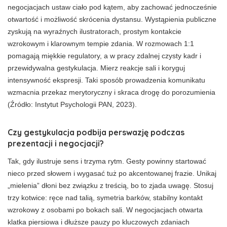
negocjacjach ustaw ciało pod kątem, aby zachować jednocześnie
otwartość i możliwość skrócenia dystansu. Wystąpienia publiczne
zyskują na wyraźnych ilustratorach, prostym kontakcie
wzrokowym i klarownym tempie zdania. W rozmowach 1:1
pomagają miękkie regulatory, a w pracy zdalnej czysty kadr i
przewidywalna gestykulacja. Mierz reakcje sali i koryguj
intensywność ekspresji. Taki sposób prowadzenia komunikatu
wzmacnia przekaz merytoryczny i skraca drogę do porozumienia
(Źródło: Instytut Psychologii PAN, 2023).
Czy gestykulacja podbija perswazję podczas
prezentacji i negocjacji?
Tak, gdy ilustruje sens i trzyma rytm. Gesty powinny startować
nieco przed słowem i wygasać tuż po akcentowanej frazie. Unikaj
„mielenia” dłoni bez związku z treścią, bo to zjada uwagę. Stosuj
trzy kotwice: ręce nad talią, symetria barków, stabilny kontakt
wzrokowy z osobami po bokach sali. W negocjacjach otwarta
klatka piersiowa i dłuższe pauzy po kluczowych zdaniach