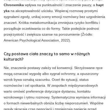
Chronemika
wpływa na punktualność i znaczenie pauzy, a
hapt
yka
na akceptowalność uścisku. Wspieraj rozmowę prostymi
sygnałami zgody, unikaj oceny emocji rozmówcy bez uzgodnienia
znaczeń. Krótka metakomunikacja zmniejsza ryzyko konfliktu i
porządkuje oczekiwania co do formy. Takie podejście podnosi
przejrzystość i zwiększa szanse na porozumienie (Źródło:
American Psychological Association, 2022).
Czy postawa ciała znaczy to samo w różnych
kulturach?
Nie, znaczenie postawy zależy od konwencji. Skrzyżowane ręce
mogą oznaczać wygodę albo sygnał ochronny, a opuszczony
wzrok bywa oznaką szacunku. Oceń tło sytuacji, status
rozmówców i cel spotkania. W zespołach międzynarodowych
warto omówić preferencje dotyczące dystansu, kontaktu
wzrokowego i rytmu rozmowy. Systematyczna wymiana informacji
o formach niewerbalnych obniża liczbę nieporozumień. Wspólne
reguły skracają czas negocjacji i zmniejszają napięcie przed