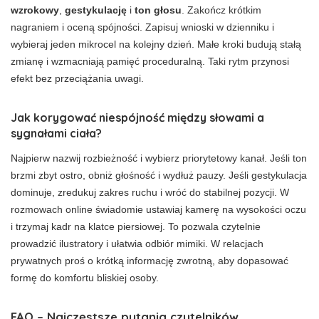
wzrokowy
,
gestykulację
i
ton głosu
. Zakończ krótkim
nagraniem i oceną spójności. Zapisuj wnioski w dzienniku i
wybieraj jeden mikrocel na kolejny dzień. Małe kroki budują stałą
zmianę i wzmacniają pamięć proceduralną. Taki rytm przynosi
efekt bez przeciążania uwagi.
Jak korygować niespójność między słowami a
sygnałami ciała?
Najpierw nazwij rozbieżność i wybierz priorytetowy kanał. Jeśli ton
brzmi zbyt ostro, obniż głośność i wydłuż pauzy. Jeśli gestykulacja
dominuje, zredukuj zakres ruchu i wróć do stabilnej pozycji. W
rozmowach online świadomie ustawiaj kamerę na wysokości oczu
i trzymaj kadr na klatce piersiowej. To pozwala czytelnie
prowadzić ilustratory i ułatwia odbiór mimiki. W relacjach
prywatnych proś o krótką informację zwrotną, aby dopasować
formę do komfortu bliskiej osoby.
FAQ – Najczęstsze pytania czytelników