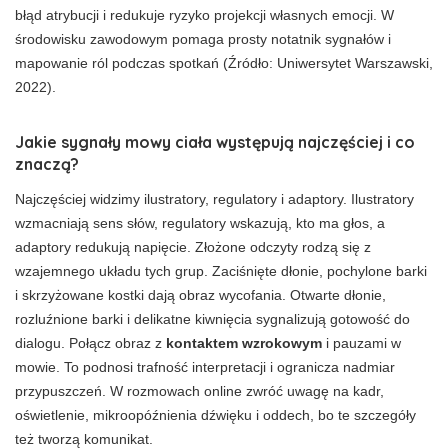
błąd atrybucji i redukuje ryzyko projekcji własnych emocji. W
środowisku zawodowym pomaga prosty notatnik sygnałów i
mapowanie ról podczas spotkań (Źródło: Uniwersytet Warszawski,
2022).
Jakie sygnały mowy ciała występują najczęściej i co
znaczą?
Najczęściej widzimy ilustratory, regulatory i adaptory. Ilustratory
wzmacniają sens słów, regulatory wskazują, kto ma głos, a
adaptory redukują napięcie. Złożone odczyty rodzą się z
wzajemnego układu tych grup. Zaciśnięte dłonie, pochylone barki
i skrzyżowane kostki dają obraz wycofania. Otwarte dłonie,
rozluźnione barki i delikatne kiwnięcia sygnalizują gotowość do
dialogu. Połącz obraz z
kontaktem wzrokowym
i pauzami w
mowie. To podnosi trafność interpretacji i ogranicza nadmiar
przypuszczeń. W rozmowach online zwróć uwagę na kadr,
oświetlenie, mikroopóźnienia dźwięku i oddech, bo te szczegóły
też tworzą komunikat.