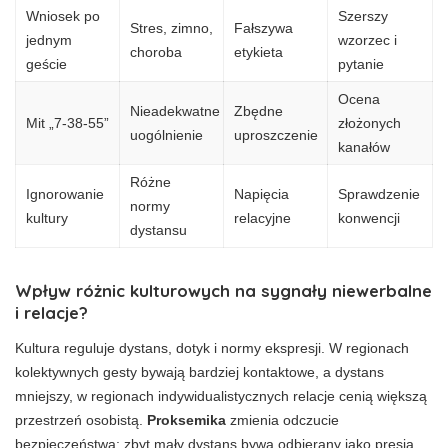
Wniosek po
Szerszy
Stres, zimno,
Fałszywa
jednym
wzorzec i
choroba
etykieta
geście
pytanie
Ocena
Nieadekwatne
Zbędne
Mit „7-38-55”
złożonych
uogólnienie
uproszczenie
kanałów
Różne
Ignorowanie
Napięcia
Sprawdzenie
normy
kultury
relacyjne
konwencji
dystansu
Wpływ różnic kulturowych na sygnały niewerbalne
i relacje?
Kultura reguluje dystans, dotyk i normy ekspresji. W regionach
kolektywnych gesty bywają bardziej kontaktowe, a dystans
mniejszy, w regionach indywidualistycznych relacje cenią większą
przestrzeń osobistą.
Proksemika
zmienia odczucie
bezpieczeństwa; zbyt mały dystans bywa odbierany jako presja.