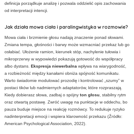
definicja porządkuje analizę i pozwala oddzielić opis zachowania
od interpretacji intencji.
Jak działa mowa ciała i paralingwistyka w rozmowie?
Mowa ciała i brzmienie głosu nadają znaczenie ponad słowami.
Zmiana tempa, głośności i barwy może wzmacniać przekaz lub go
osłabiać. Ułożenie ramion, kierunek stóp, nachylenie tułowia i
mikroprzerwy w wypowiedzi pokazują gotowość do współpracy
albo dystans.
Ekspresja niewerbalna
wpływa na wiarygodność,
a rozbieżność między kanałami obniża spójność komunikatu.
Warto świadomie modulować prozodię i kontrolować „szumy” w
postaci tików lub nadmiernych adaptatorów, które rozpraszają.
Kiedy dobierasz słowa, zadbaj o spójny
ton głosu
, stabilny rytm
oraz otwartą postawę. Zwróć uwagę na punktacje w oddechu, bo
pauza buduje miejsce na reakcję rozmówcy. To redukuje ryzyko
nadinterpretacji emocji i wspiera klarowność przekazu (Źródło:
American Psychological Association, 2022).