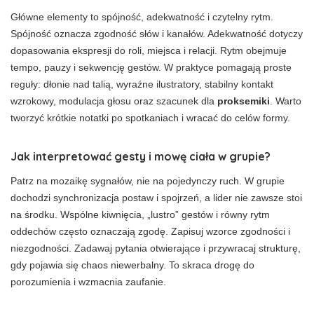
Główne elementy to spójność, adekwatność i czytelny rytm.
Spójność oznacza zgodność słów i kanałów. Adekwatność dotyczy
dopasowania ekspresji do roli, miejsca i relacji. Rytm obejmuje
tempo, pauzy i sekwencję gestów. W praktyce pomagają proste
reguły: dłonie nad talią, wyraźne ilustratory, stabilny kontakt
wzrokowy, modulacja głosu oraz szacunek dla
proksemiki
. Warto
tworzyć krótkie notatki po spotkaniach i wracać do celów formy.
Jak interpretować gesty i mowę ciała w grupie?
Patrz na mozaikę sygnałów, nie na pojedynczy ruch. W grupie
dochodzi synchronizacja postaw i spojrzeń, a lider nie zawsze stoi
na środku. Wspólne kiwnięcia, „lustro” gestów i równy rytm
oddechów często oznaczają zgodę. Zapisuj wzorce zgodności i
niezgodności. Zadawaj pytania otwierające i przywracaj strukturę,
gdy pojawia się chaos niewerbalny. To skraca drogę do
porozumienia i wzmacnia zaufanie.