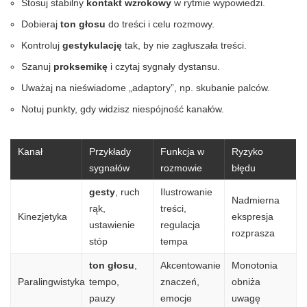
Stosuj stabilny
kontakt wzrokowy
w rytmie wypowiedzi.
Dobieraj
ton głosu
do treści i celu rozmowy.
Kontroluj
gestykulację
tak, by nie zagłuszała treści.
Szanuj
proksemikę
i czytaj sygnały dystansu.
Uważaj na nieświadome „adaptory”, np. skubanie palców.
Notuj punkty, gdy widzisz niespójność kanałów.
Kanał
Przykłady
Funkcja w
Ryzyko
sygnałów
rozmowie
błędu
gesty
, ruch
Ilustrowanie
Nadmierna
rąk,
treści,
Kinezjetyka
ekspresja
ustawienie
regulacja
rozprasza
stóp
tempa
ton głosu
,
Akcentowanie
Monotonia
Paralingwistyka
tempo,
znaczeń,
obniża
pauzy
emocje
uwagę