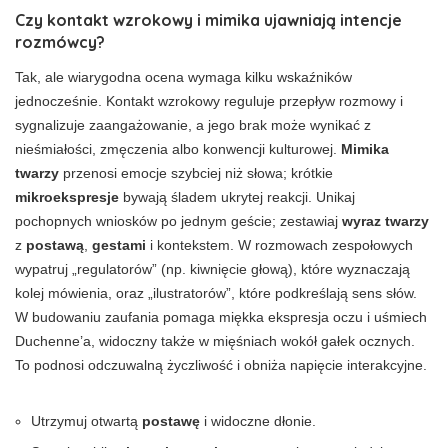
Czy kontakt wzrokowy i mimika ujawniają intencje
rozmówcy?
Tak, ale wiarygodna ocena wymaga kilku wskaźników
jednocześnie. Kontakt wzrokowy reguluje przepływ rozmowy i
sygnalizuje zaangażowanie, a jego brak może wynikać z
nieśmiałości, zmęczenia albo konwencji kulturowej.
Mimika
twarzy
przenosi emocje szybciej niż słowa; krótkie
mikroekspresje
bywają śladem ukrytej reakcji. Unikaj
pochopnych wniosków po jednym geście; zestawiaj
wyraz twarzy
z
postawą
,
gestami
i kontekstem. W rozmowach zespołowych
wypatruj „regulatorów” (np. kiwnięcie głową), które wyznaczają
kolej mówienia, oraz „ilustratorów”, które podkreślają sens słów.
W budowaniu zaufania pomaga miękka ekspresja oczu i uśmiech
Duchenne’a, widoczny także w mięśniach wokół gałek ocznych.
To podnosi odczuwalną życzliwość i obniża napięcie interakcyjne.
Utrzymuj otwartą
postawę
i widoczne dłonie.