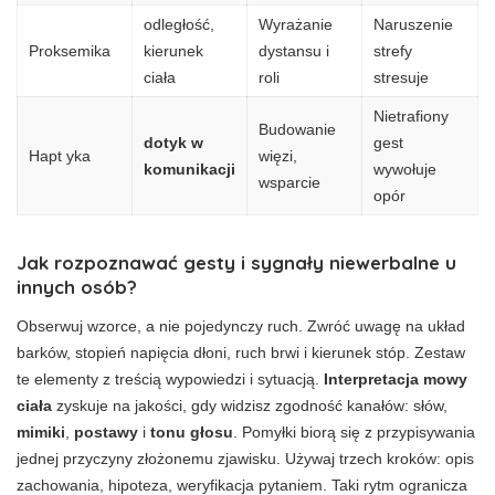
odległość,
Wyrażanie
Naruszenie
Proksemika
kierunek
dystansu i
strefy
ciała
roli
stresuje
Nietrafiony
Budowanie
dotyk w
gest
Hapt yka
więzi,
komunikacji
wywołuje
wsparcie
opór
Jak rozpoznawać gesty i sygnały niewerbalne u
innych osób?
Obserwuj wzorce, a nie pojedynczy ruch. Zwróć uwagę na układ
barków, stopień napięcia dłoni, ruch brwi i kierunek stóp. Zestaw
te elementy z treścią wypowiedzi i sytuacją.
Interpretacja mowy
ciała
zyskuje na jakości, gdy widzisz zgodność kanałów: słów,
mimiki
,
postawy
i
tonu głosu
. Pomyłki biorą się z przypisywania
jednej przyczyny złożonemu zjawisku. Używaj trzech kroków: opis
zachowania, hipoteza, weryfikacja pytaniem. Taki rytm ogranicza