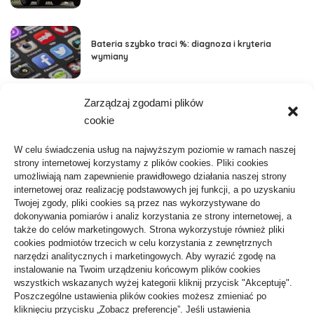
Bateria szybko traci %: diagnoza i kryteria
wymiany
Zarządzaj zgodami plików
Kategorie
cookie
Aktywność, Sport
36
W celu świadczenia usług na najwyższym poziomie w ramach naszej
strony internetowej korzystamy z plików cookies. Pliki cookies
ARTYKUŁ SPONSOROWANY
103
umożliwiają nam zapewnienie prawidłowego działania naszej strony
internetowej oraz realizację podstawowych jej funkcji, a po uzyskaniu
Biznes, Finanse
61
Twojej zgody, pliki cookies są przez nas wykorzystywane do
dokonywania pomiarów i analiz korzystania ze strony internetowej, a
Budownictwo, Przemysł
64
także do celów marketingowych. Strona wykorzystuje również pliki
cookies podmiotów trzecich w celu korzystania z zewnętrznych
Dom, Ogród
80
narzędzi analitycznych i marketingowych. Aby wyrazić zgodę na
instalowanie na Twoim urządzeniu końcowym plików cookies
Edukacja, Rozrywka
35
wszystkich wskazanych wyżej kategorii kliknij przycisk "Akceptuję".
Poszczególne ustawienia plików cookies możesz zmieniać po
Inne
64
kliknięciu przycisku „Zobacz preferencje”. Jeśli ustawienia