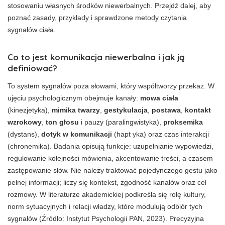
stosowaniu własnych środków niewerbalnych. Przejdź dalej, aby
poznać zasady, przykłady i sprawdzone metody czytania
sygnałów ciała.
Co to jest komunikacja niewerbalna
i jak ją
definiować?
To system sygnałów poza słowami, który współtworzy przekaz. W
ujęciu psychologicznym obejmuje kanały:
mowa ciała
(kinezjetyka),
mimika twarzy
,
gestykulacja
,
postawa
,
kontakt
wzrokowy
,
ton głosu
i pauzy (paralingwistyka),
proksemika
(dystans),
dotyk w komunikacji
(hapt yka) oraz czas interakcji
(chronemika). Badania opisują funkcje: uzupełnianie wypowiedzi,
regulowanie kolejności mówienia, akcentowanie treści, a czasem
zastępowanie słów. Nie należy traktować pojedynczego gestu jako
pełnej informacji; liczy się kontekst, zgodność kanałów oraz cel
rozmowy. W literaturze akademickiej podkreśla się rolę kultury,
norm sytuacyjnych i relacji władzy, które modulują odbiór tych
sygnałów (Źródło: Instytut Psychologii PAN, 2023). Precyzyjna